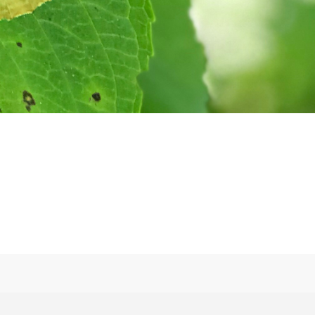
hram temos uma escola de yoga, mosteiro e uma
……. tudo para que você se sinta muito bem e volte
ares com nascente de água mineral, montanhas e
práticas de yoga, meditação, canto de mantras e
o e de grande beleza.