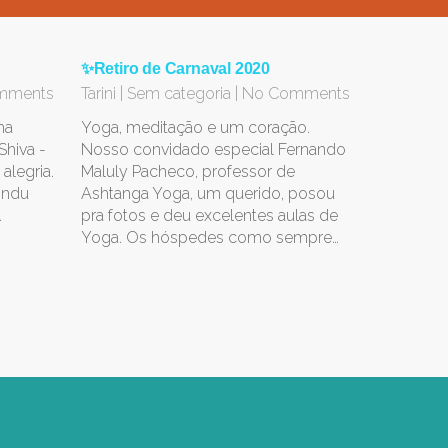
✨Retiro de Carnaval 2020
mments
Tarini
|
Sem categoria
|
No Comments
ha
Yoga, meditação e um coração.
Shiva -
Nosso convidado especial Fernando
alegria.
Maluly Pacheco, professor de
hindu
Ashtanga Yoga, um querido, posou
…
pra fotos e deu excelentes aulas de
Yoga. Os hóspedes como sempre…