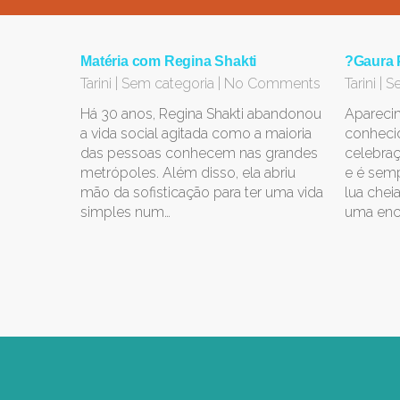
Matéria com Regina Shakti
?Gaura 
Tarini
|
Sem categoria
|
No Comments
Tarini
|
Se
Há 30 anos, Regina Shakti abandonou
Aparecim
a vida social agitada como a maioria
conheci
das pessoas conhecem nas grandes
celebra
metrópoles. Além disso, ela abriu
e é sem
mão da sofisticação para ter uma vida
lua chei
simples num…
uma enc