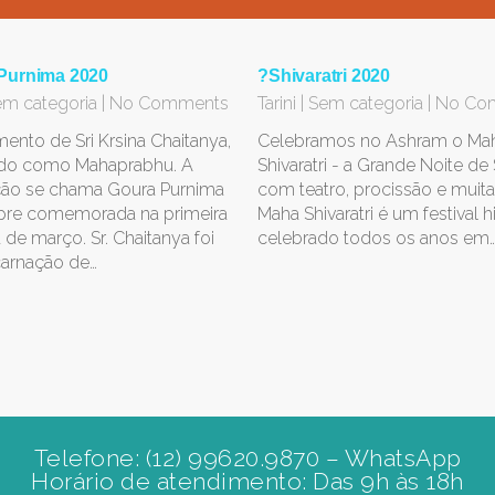
Purnima 2020
?Shivaratri 2020
m categoria
|
No Comments
Tarini
|
Sem categoria
|
No Co
ento de Sri Krsina Chaitanya,
Celebramos no Ashram o Ma
do como Mahaprabhu. A
Shivaratri - a Grande Noite de 
ção se chama Goura Purnima
com teatro, procissão e muita 
pre comemorada na primeira
Maha Shivaratri é um festival 
a de março. Sr. Chaitanya foi
celebrado todos os anos em
arnação de…
Telefone: (12) 99620.9870 – WhatsApp
Horário de atendimento: Das 9h às 18h