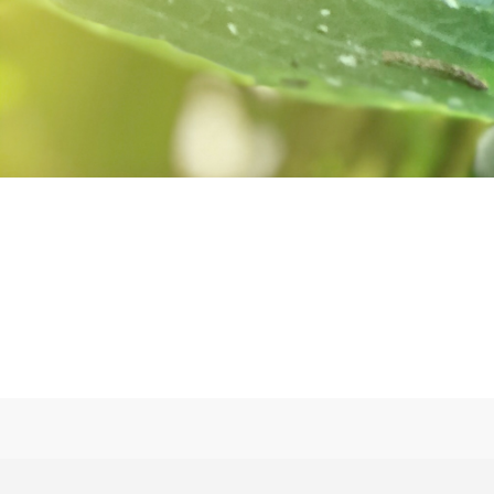
ASHRAM é um lugar para se fortalecer 
hospedaria. Lindos jardins, lugares para
revigorado. O ashram está localizado n
florestas. Oferece facilidades de hospe
do estudo das