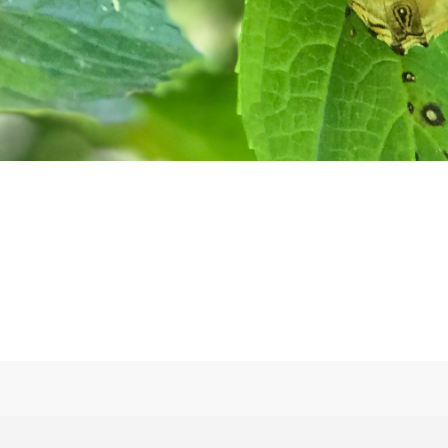
internamente com práticas de yoga e meditação. No nosso as
 nadar, caminhar na floresta, massagens, refeições vegetarianas
as montanhas de Campos do Jordão, num terreno de 300 hect
dagem e alimentação para pessoas que queiram participar das 
 escrituras antigas da Índia, num ambiente totalmente propíci